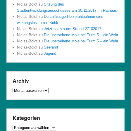
Niclas Boldt
zu
Sitzung des
Stadtentwicklungsausschusses am 30.11.2017 im Rathaus
Niclas-Boldt
zu
Durchlässige Holzpfahlbuhnen sind
wirkungslos – eine Kritik
Niclas-Boldt
zu
Jetzt nachts am Strand 27102017
Niclas Boldt
zu
Die übersehene Mole bei Turm 5 – ein Wehr
Niclas-Boldt
zu
Die übersehene Mole bei Turm 5 – ein Wehr
Niclas-Boldt
zu
Seefahrt
Niclas-Boldt
zu
Jugend
Archiv
Archiv
Kategorien
Kategorien