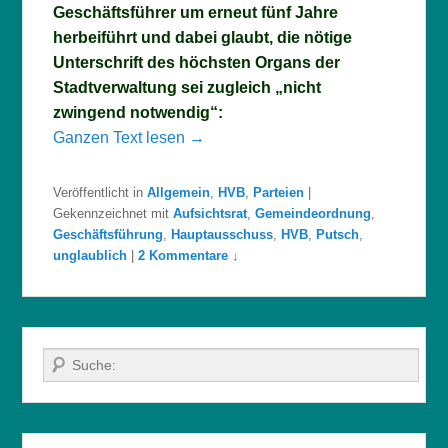
Geschäftsführer um erneut fünf Jahre
herbeiführt und dabei glaubt, die nötige
Unterschrift des höchsten Organs der
Stadtverwaltung sei zugleich „nicht
zwingend notwendig“:
Ganzen Text lesen →
Veröffentlicht in
Allgemein
,
HVB
,
Parteien
|
Gekennzeichnet mit
Aufsichtsrat
,
Gemeindeordnung
,
Geschäftsführung
,
Hauptausschuss
,
HVB
,
Putsch
,
unglaublich
|
2 Kommentare ↓
Suche