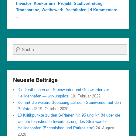
Investor
,
Konkurrenz
,
Projekt
,
Stadtvertretung
,
Transparenz
,
Wettbewerb
,
Yachthafen
|
4 Kommentare
↓
Suche
Neueste Beiträge
Die Testbuhnen am Steinwarder und Graswarder vor
Heiligenhafen — wirkungslos!
19. Februar 2022
Kommt die weitere Bebauung auf dem Steinwarder auf den
Prüfstand?
19. Oktober 2020
10 Kritikpunkte zu den B-Plänen Nr. 95 und Nr. 84 über die
weitere touristische Inwertsetzung des Steinwarder
Heiligenhafen (Erlebnisbad und Parkpalette)
24. August
2020