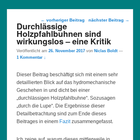
Beitragsnavigation
←
vorheriger Beitrag
nächster Beitrag
→
Durchlässige
Holzpfahlbuhnen sind
wirkungslos – eine Kritik
Veröffentlicht am
26. November 2017
von
Niclas Boldt
—
1 Kommentar ↓
Dieser Beitrag beschäftigt sich mit einem sehr
detaillierten Blick auf das hydromechanische
Geschehen in und dicht bei einer
„durchlässigen Holzpfahlbuhne“. Sozusagen
„durch die Lupe“. Die Ergebnisse dieser
Detailbetrachtung sind zum Ende dieses
Beitrages in einem
Fazit
zusammengefasst.
Ich zeige auf, warum dieses mittlerweile in