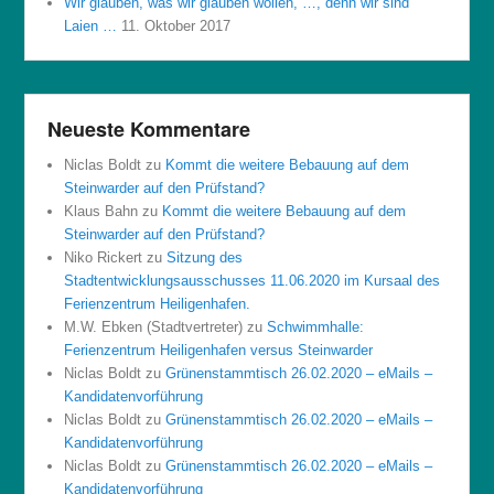
Wir glauben, was wir glauben wollen, …, denn wir sind
Laien …
11. Oktober 2017
Neueste Kommentare
Niclas Boldt
zu
Kommt die weitere Bebauung auf dem
Steinwarder auf den Prüfstand?
Klaus Bahn
zu
Kommt die weitere Bebauung auf dem
Steinwarder auf den Prüfstand?
Niko Rickert
zu
Sitzung des
Stadtentwicklungsausschusses 11.06.2020 im Kursaal des
Ferienzentrum Heiligenhafen.
M.W. Ebken (Stadtvertreter)
zu
Schwimmhalle:
Ferienzentrum Heiligenhafen versus Steinwarder
Niclas Boldt
zu
Grünenstammtisch 26.02.2020 – eMails –
Kandidatenvorführung
Niclas Boldt
zu
Grünenstammtisch 26.02.2020 – eMails –
Kandidatenvorführung
Niclas Boldt
zu
Grünenstammtisch 26.02.2020 – eMails –
Kandidatenvorführung