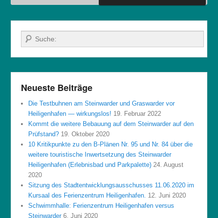
Suche
Neueste Beiträge
Die Testbuhnen am Steinwarder und Graswarder vor
Heiligenhafen — wirkungslos!
19. Februar 2022
Kommt die weitere Bebauung auf dem Steinwarder auf den
Prüfstand?
19. Oktober 2020
10 Kritikpunkte zu den B-Plänen Nr. 95 und Nr. 84 über die
weitere touristische Inwertsetzung des Steinwarder
Heiligenhafen (Erlebnisbad und Parkpalette)
24. August
2020
Sitzung des Stadtentwicklungsausschusses 11.06.2020 im
Kursaal des Ferienzentrum Heiligenhafen.
12. Juni 2020
Schwimmhalle: Ferienzentrum Heiligenhafen versus
Steinwarder
6. Juni 2020