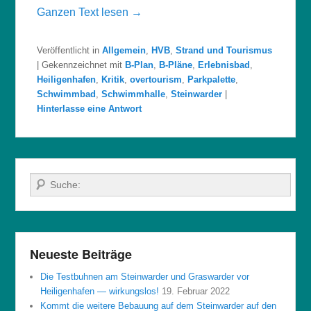
Ganzen Text lesen →
Veröffentlicht in
Allgemein
,
HVB
,
Strand und Tourismus
|
Gekennzeichnet mit
B-Plan
,
B-Pläne
,
Erlebnisbad
,
Heiligenhafen
,
Kritik
,
overtourism
,
Parkpalette
,
Schwimmbad
,
Schwimmhalle
,
Steinwarder
|
Hinterlasse eine Antwort
Suche
Neueste Beiträge
Die Testbuhnen am Steinwarder und Graswarder vor
Heiligenhafen — wirkungslos!
19. Februar 2022
Kommt die weitere Bebauung auf dem Steinwarder auf den