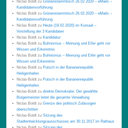
Niclas Boldt
zu
Grünenstammtisch 26.02.2020 – eMails –
Kandidatenvorführung
Niclas Boldt
zu
Grünenstammtisch 26.02.2020 – eMails –
Kandidatenvorführung
Niclas Boldt
zu
Heute (19.02.2020) im Kursaal –
Vorstellung der 3 Kandidaten
Niclas Boldt
zu
Kandidatur
Niclas Boldt
zu
Buhnismus – Meinung und Eifer geht vor
Wissen und Erkenntnis
Niclas Boldt
zu
Buhnismus – Meinung und Eifer geht vor
Wissen und Erkenntnis
Niclas Boldt
zu
Putsch in der Bananenrepublik
Heiligenhafen
Niclas-Boldt
zu
Putsch in der Bananenrepublik
Heiligenhafen
Niclas-Boldt
zu
direkte Demokratie: Der gewählte
Bürgermeister leitet die gesamte Verwaltung
Niclas Boldt
zu
Grenze des politisch Zulässigen
überschritten
Niclas-Boldt
zu
Sitzung des
Stadtentwicklungsausschusses am 30.11.2017 im Rathaus
Niclas Boldt
zu
Sitzung des