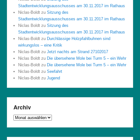
Stadtentwicklungsausschusses am 30.11.2017 im Rathaus
Niclas-Boldt
zu
Sitzung des
Stadtentwicklungsausschusses am 30.11.2017 im Rathaus
Niclas Boldt
zu
Sitzung des
Stadtentwicklungsausschusses am 30.11.2017 im Rathaus
Niclas-Boldt
zu
Durchlässige Holzpfahlbuhnen sind
wirkungslos – eine Kritik
Niclas-Boldt
zu
Jetzt nachts am Strand 27102017
Niclas Boldt
zu
Die übersehene Mole bei Turm 5 – ein Wehr
Niclas-Boldt
zu
Die übersehene Mole bei Turm 5 – ein Wehr
Niclas-Boldt
zu
Seefahrt
Niclas-Boldt
zu
Jugend
Archiv
Archiv