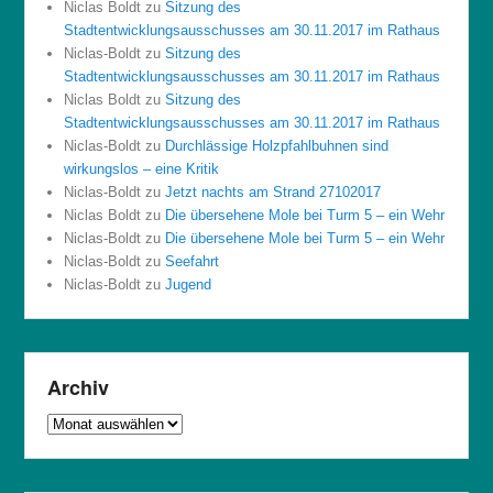
Niclas Boldt
zu
Sitzung des
Stadtentwicklungsausschusses am 30.11.2017 im Rathaus
Niclas-Boldt
zu
Sitzung des
Stadtentwicklungsausschusses am 30.11.2017 im Rathaus
Niclas Boldt
zu
Sitzung des
Stadtentwicklungsausschusses am 30.11.2017 im Rathaus
Niclas-Boldt
zu
Durchlässige Holzpfahlbuhnen sind
wirkungslos – eine Kritik
Niclas-Boldt
zu
Jetzt nachts am Strand 27102017
Niclas Boldt
zu
Die übersehene Mole bei Turm 5 – ein Wehr
Niclas-Boldt
zu
Die übersehene Mole bei Turm 5 – ein Wehr
Niclas-Boldt
zu
Seefahrt
Niclas-Boldt
zu
Jugend
Archiv
Archiv